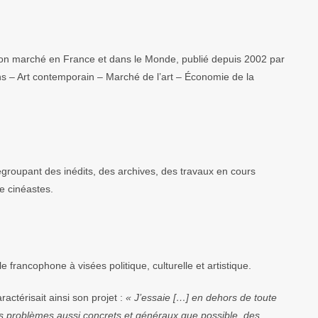
t son marché en France et dans le Monde, publié depuis 2002 par
ons – Art contemporain – Marché de l’art – Économie de la
groupant des inédits, des archives, des travaux en cours
de cinéastes.
e francophone à visées politique, culturelle et artistique.
actérisait ainsi son projet :
« J’essaie […] en dehors de toute
ir des problèmes aussi concrets et généraux que possible, des