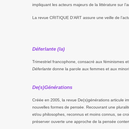
impliquant les acteurs majeurs de la littérature sur l’
La revue CRITIQUE D’ART assure une veille de l’actual
Déferlante (la)
Trimestriel francophone, consacré aux féminismes e
Déferlante
donne la parole aux femmes et aux minorité
De(s)Générations
Créée en 2005, la revue De(s)générations articule 
nouvelles formes de pensée. Recouvrant une pluralité d
et/ou philosophes, reconnus et moins connus, se cro
préserver ouverte une approche de la pensée cont